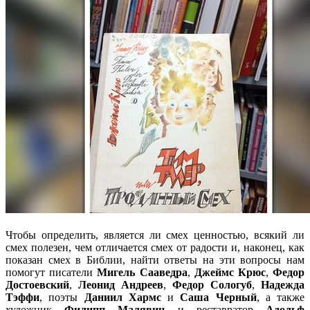
Чтобы определить, является ли смех ценностью, всякий ли
смех полезен, чем отличается смех от радости и, наконец, как
показан смех в Библии, найти ответы на эти вопросы нам
помогут писатели
Мигель Сааведра
,
Джеймс Крюс
,
Федор
Достоевский
,
Леонид Андреев
,
Федор Сологуб
,
Надежда
Тэффи
, поэты
Даниил Хармс
и
Саша Черный
, а также
художник
Филипп Малявин
и реставратор
Адольф