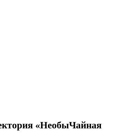
лектория «НеобыЧайная