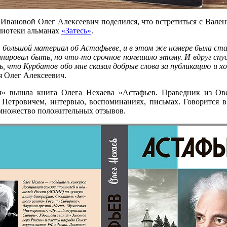
 Ивановой Олег Алексеевич поделился, что встретиться с Вале
лиотеки альманах
«Затесь»
.
ан большой материал об Астафьеве, и в этом же номере была ст
нировал быть, но что-то срочное помешало этому. И вдруг спу
, что Курбатов обо мне сказал добрые слова за публикацию и 
ся Олег Алексеевич.
я» вышла книга Олега Нехаева «Астафьев. Праведник из Ов
 Петровичем, интервью, воспоминаниях, письмах. Говорится 
 множество положительных отзывов.