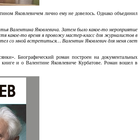
нтином Яковлевичем лично ему не довелось. Однако объединил
атья Валентина Яковлевича. Затем было какое-то мероприятие
стя какое-то время я провожу мастер-класс для журналистов в
хотел со мной встретиться… Валентин Яковлевич для меня свет
сянки». Биографический роман построен на документальных
в книге и о Валентине Яковлевиче Курбатове. Роман вошел в