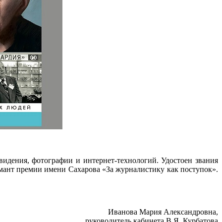
евидения, фотографии и интернет-технологий. Удостоен звания
мант премии имени Сахарова «За журналистику как поступок».
Иванова Мария Александровна,
руководитель кабинета В.Я. Курбатова