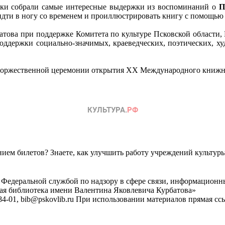
еки собрали самые интересные выдержки из воспоминаний о
П
дти в ногу со временем и проиллюстрировать книгу с помощью 
това при поддержке Комитета по культуре Псковской области, 
ддержки социально-значимых, краеведческих, поэтических, ху
х торжественной церемонии открытия XX Международного книжн
ем билетов? Знаете, как улучшить работу учреждений культур
 Федеральной службой по надзору в сфере связи, информационн
ная библиотека имени Валентина Яковлевича Курбатова»
4-01, bib@pskovlib.ru
При использовании материалов прямая ссылк