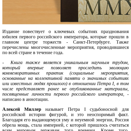
Издание повествует о ключевых событиях празднования
юбилея первого российского императора, которые прошли в
главном центре торжеств - Санкт-Петербурге. Также
перечислены многочисленные мероприятия, проводившиеся
по всей стране в течение года.
-
Книга также является уникальным научным трудом,
который впервые позволяет проследить эволюцию
коммеморативных практик (социальные мероприятия,
основанные на коллективной памяти о значимых событиях
или известных людях прошлого) в отношении Петра I, в том
числе представляет ранее не опубликованные материалы,
посвященные личности первого российского императора, -
написано в аннотации
.
Алексей Миллер
называет
Петра I судьбоносной для
российской истории фигурой, и это неоспоримый факт.
Благодаря его выдающемуся уму и неуемной энергии, Россия
обрела мощь, стала империей, с которой пришлось считаться
всем мировым державам того времени. Кроме того,