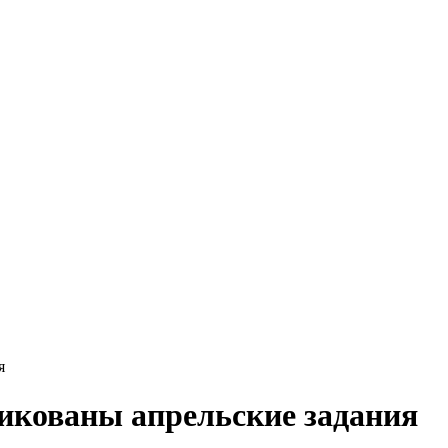
я
икованы апрельские задания