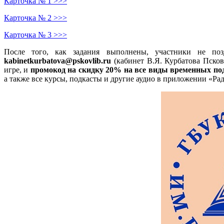
Карточка № 1 >>>
Карточка № 2 >>>
Карточка № 3 >>>
После того, как задания выполнены, участники не поз
kabinetkurbatova@pskovlib.ru
(кабинет В.Я. Курбатова Псков
игре, и
промокод на скидку 20% на все виды временных п
а также все курсы, подкасты и другие аудио в приложении «Ра