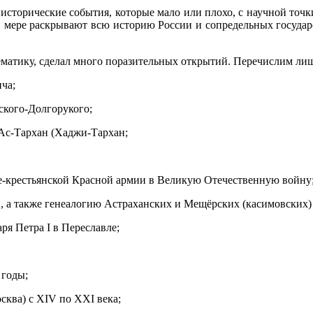
 исторические события, которые мало или плохо, с научной точ
й мере раскрывают всю историю России и сопредельных государ
тематику, сделал много поразительных открытий. Перечислим ли
ча;
ского-Долгорукого;
 Ас-Тархан (Хаджи-Тархан;
е-крестьянской Красной армии в Великую Отечественную войну
, а также генеалогию Астраханских и Мещёрских (касимовских)
я Петра I в Переславле;
 годы;
сква) с XIV по XXI века;