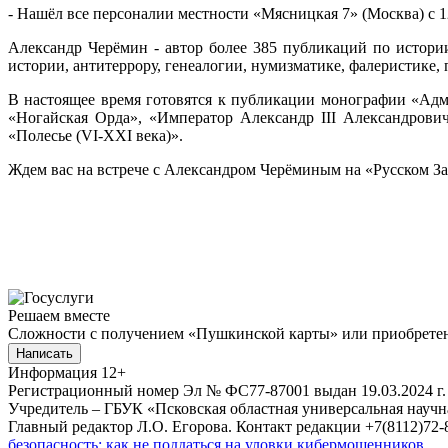
- Нашёл все персоналии местности «Мясницкая 7» (Москва) с 12
Александр Черёмин - автор более 385 публикаций по истори
истории, антитеррору, генеалогии, нумизматике, фалеристике
В настоящее время готовятся к публикации монографии «Адм
«Ногайская Орда», «Император Александр III Александрович»
«Полесье (VI-XXI века)».
Ждем вас на встрече с Александром Черёминым на «Русском З
Решаем вместе
Сложности с получением «Пушкинской карты» или приобретени
Написать
Информация
12+
Регистрационный номер Эл № ФС77-87001 выдан 19.03.2024 г.
Учредитель – ГБУК «Псковская областная универсальная науч
Главный редактор Л.О. Егорова. Контакт редакции +7(8112)72-8
безопасность: как не поддаться на уловки кибермошенников