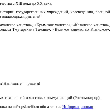
ества с XIII века до XX века.
 истории государственных учреждений, краеведению, военной
ии выдающихся деятелей.
анское ханство», «Крымское ханство», «Казанское ханство»,
онасса-Тмутаракань-Тамань», «Великое княжество Рязанское»,
ы?
Напишите — решим!
ых технологий и массовых коммуникаций (Роскомнадзор).
а на сайт pskovlib.ru обязательна.
Информационная