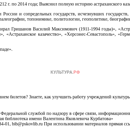
12 г. по 2014 года; Выяснил полную историю астраханского казач
и России и сопредельных государств, исчезнувших государств,
, палеографии, топонимике, политологии, геополитике, биограф
ирал Гришанов Василий Максимович (1911-1994 годы)», «Астрах
, «Астраханское казачество», «Херсонес-Севастополь», «Герм
ападе».
ем билетов? Знаете, как улучшить работу учреждений культур
 Федеральной службой по надзору в сфере связи, информационн
ная библиотека имени Валентина Яковлевича Курбатова»
4-01, bib@pskovlib.ru
При использовании материалов прямая ссылк