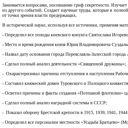
Занимается вопросами, носившими гриф секретности. Изучает
из другого событий. Создает научные труды, которые в полно
от точки зрения власти предержащих.
В исторической науке, используя все источники, применяя ма
- Определил все походы киевского конунга Святослава Игореви
- Место и время рождения князя Юрия Владимировича Суздаль
- Назвал дату основания города Переяславль-Залесский города
- Сделал полный анализ деятельности «Священной дружины»;
- Охарактеризовал причины отступления и наступления Рабоч
- Составил княжеский домен Туровского и Полоцкого княжеств
- Осветил причины и факты создания «Потешной флотилии» цар
- Сделал полный анализ наградной системы в СССР;
- Показал оборону Брестской крепости в 1915, 1939, 1941, 1944
- Определил все персоналии местности «Усадьба Братцево» (Мо