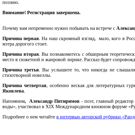
поэзию.
Внимание! Регистрация завершена.
Почему вам непременно нужно побывать на встрече с
Алекса
Причина первая
. На наш скромный взгляд, мало, кого в Ро
мэтра дорогого стоит.
Причина вторая
. Вы познакомитесь с обширным теоретическ
место в сюжетной и жанровой лирике. Рассказ будет сопровож
Причина третья
. Вы услышите то, что никогда не слышали
стихотворной новеллы.
Причина четвертая
, особенно веская для литературных гу
Яковлева
.
Напомним
, Александр Питиримов
- поэт, главный редактор
воды», участвовал в XIX Международном книжном форуме «Рус
Подробнее о нем читайте
в интервью авторской рубрики «Ра