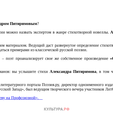
ндром Питиримовым
?
ссии можно назвать экспертом в жанре стихотворной новеллы.
А
им материалом. Ведущий даст развернутое определение стихотв
даться примерами из классической русской поэзии.
 – поэт проанализирует свое же собственное произведение
«
рманов: вы услышите стихи
Александра Питиримова
, в том 
 литературного портала Поэзия.ру, директор одноименного изд
ский Запад», был ведущим творческого вечера участников Лит
ндеву на Профсоюзной».