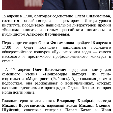
15 апреля в 17.00, благодаря содействию
Олега Филимонова
,
состоится онлайн-встреча с ректором Литературного
института, победителем национальной литературной премии
«Большая книга», известным российским писателем и
публицистом
Алексеем Варламовым
.
Первая презентация
Олега Филимонова
пройдет 16 апреля в
17.00 и будет посвящена дипломантам последнего
общероссийского конкурса «Лучшие книги года» — самого
массового и престижного профессионального конкурса в
стране.
А 17 апреля
Олег Васильевич
представит книгу для
семейного чтения «Полководцы выходят из тени»
издательства
«Медиарост»
(Рыбинск). Адресованная детям и
подросткам, она рассказывает о военачальниках, которых
называют «деятелями второго ряда». Однако без них история
могла пойти иначе.
Главные герои книги - князь
Владимир Храбрый
, воевода
Михаил Воротынский,
народный вождь
Михаил Скопин-
Шуйский
, советские генералы
Павел Батов
и
Иван