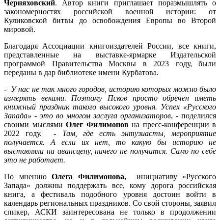
Черняховский
. Автор книги приглашает поразмышлять о
закономерностях российской военной истории: от
Куликовской битвы до освобождения Европы во Второй
мировой.
Благодаря Ассоциации книгоиздателей России, все книги,
представленные на выставке-ярмарке Издательской
программой Правительства Москвы в 2023 году, были
переданы в дар библиотеке имени Курбатова.
-
У нас не так много городов, историю которых можно было
измерять веками. Поэтому Псков просто обречен иметь
книжный праздник такого высокого уровня. Успех «Русского
Запада» - это во многом заслуга организаторов
, - поделился
своими мыслями
Олег Филимонов
на пресс-конференции в
2022 году. -
Там, где есть энтузиасты, мероприятие
получается. А если их нет, то какую бы историю не
выставляли на авансцену, ничего не получится. Само по себе
это не работает.
По мнению
Олега Филимонова,
инициативу «Русского
Запада» должны поддержать все, кому дорога российская
книга, а фестиваль подобного уровня достоин войти в
календарь региональных праздников. Со свой стороны, заявил
спикер, АСКИ заинтересована не только в продолжении