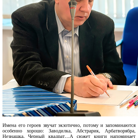
Имена его героев звучат экзотично, потому и запоминаются
особенно хорошо: Заводилка, Абстрарик, Арбатворябра,
Незнашка, Черный квадрат…А сюжет книги напоминает