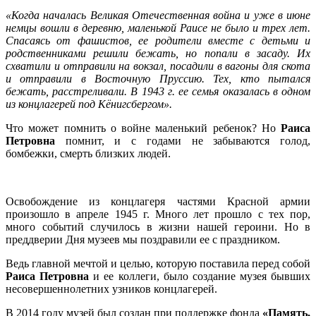
«Когда началась Великая Отечественная война и уже в июне
немцы вошли в деревню, маленькой Раисе не было и трех лет.
Спасаясь от фашистов, ее родители вместе с детьми и
родственниками решили бежать, но попали в засаду. Их
схватили и отправили на вокзал, посадили в вагоны для скота
и отправили в Восточную Пруссию. Тех, кто пытался
бежать, расстреливали. В 1943 г. ее семья оказалась в одном
из концлагерей под Кёнигсбергом».
Что может помнить о войне маленький ребенок? Но
Раиса
Петровна
помнит, и с годами не забываются голод,
бомбежки, смерть близких людей.
Освобождение из концлагеря частями Красной армии
произошло в апреле 1945 г. Много лет прошло с тех пор,
много событий случилось в жизни нашей героини. Но в
преддверии Дня музеев мы поздравили ее с праздником.
Ведь главной мечтой и целью, которую поставила перед собой
Раиса Петровна
и ее коллеги, было создание музея бывших
несовершеннолетних узников концлагерей.
В 2014 году музей был создан при поддержке фонда
«Память,