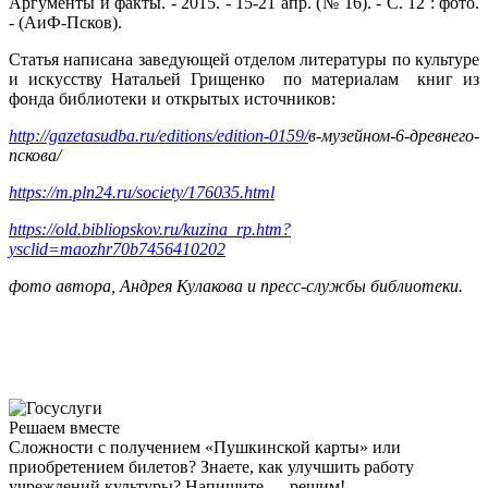
Аргументы и факты. - 2015. - 15-21 апр. (№ 16). - С. 12 : фото.
- (АиФ-Псков).
Статья написана заведующей отделом литературы по культуре
и искусству Натальей Грищенко по материалам книг из
фонда библиотеки и открытых источников:
http://gazetasudba.ru/editions/edition-0159/
в-музейном-6-древнего-
пскова/
https://m.pln24.ru/society/176035.html
https://old.bibliopskov.ru/kuzina_rp.htm?
ysclid=maozhr70b7456410202
фото автора, Андрея Кулакова и пресс-службы библиотеки.
Решаем вместе
Сложности с получением «Пушкинской карты» или
приобретением билетов? Знаете, как улучшить работу
учреждений культуры?
Напишите — решим!