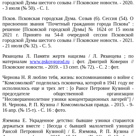
городской Думы шестого созыва // Псковские новости. - 2020.
- 3 июля (№ 50). - С. 1.
Псков. Псковская городская Дума. Созыв (6). Сессия (54). О
присвоении звания "Почетный гражданин города Пскова" :
решение [Псковской городской Думы] № 1624 от 15 июля
2021 г. Принято на 54-й очередной сессии Псковской
городской Думы шестого созыва // Псковские новости. - 2021.
- 21 июля (№ 32). - С. 5.
Рязанцева Л. Памяти жертв нацизма / Л. Рязанцева ; по
материалам
www.pskovgorod.ru
; фот. Дмитрий Коверин //
Псковские новости. - 2019. - 13 сент. (№ 72). - С. 2 : фот.
Чернова Н. Я люблю тебя, жизнь: воспоминаниями о войне с
"Комсомолкой" поделилась псковичка, которой в 1941 году не
исполнилось еще и трех лет : [о Раисе Петровне Кузиной -
председателе общественной организации
"Несовершеннолетние узники концентрационных лагерей"] /
Н. Чернова, Р. П. Кузина // Комсомольская правда. - 2015. - 9-
16 апр. (№ 15-т). - С. 16 : фото.
Яземова Е. Украденное детство: бывшие узники стараются
держаться вместе : [беседа с бывшей малолетней узницей
Раисой Петровной Кузиной] / Е. Яземова, Р. П. Кузина //