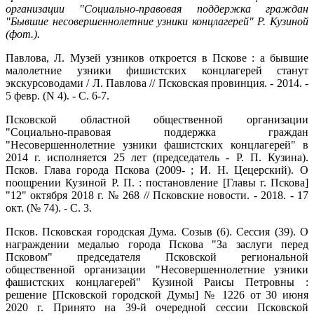
организации "Социально-правовая поддержка граждан
"Бывшие несовершеннолетние узники концлагерей" Р. Кузиной
(фот.).
Павлова, Л. Музей узников откроется в Пскове : а бывшие
малолетние узники фишистских концлагерей станут
экскурсоводами / Л. Павлова // Псковская провинция. - 2014. -
5 февр. (N 4). - С. 6-7.
Псковской областной общественной организации
"Социально-правовая поддержка граждан
"Несовершеннолетние узники фашистских концлагерей" в
2014 г. исполняется 25 лет (председатель - Р. П. Кузина).
Псков. Глава города Пскова (2009- ; И. Н. Цецерский). О
поощрении Кузиной Р. П. : постановление [Главы г. Пскова]
"12" октября 2018 г. № 268 // Псковские новости. - 2018. - 17
окт. (№ 74). - С. 3.
Псков. Псковская городская Дума. Созыв (6). Сессия (39). О
награждении медалью города Пскова "За заслуги перед
Псковом" председателя Псковской региональной
общественной организации "Несовершеннолетние узники
фашистских концлагерей" Кузиной Раисы Петровны :
решение [Псковской городской Думы] № 1226 от 30 июня
2020 г. Принято на 39-й очередной сессии Псковской