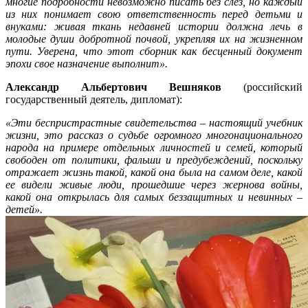
многие подробности невозможно писать без слез, но каждый
из них понимает свою ответственность перед детьми и
внуками: живая ткань недавней истории должна лечь в
молодые души добротной почвой, укрепляя их на жизненном
пути. Уверена, что этот сборник как бесценный документ
эпохи свое назначение выполнит».
Александр Альбертович Вешняков
(российский
государственный деятель, дипломат):
«Эти беспристрастные свидетельства – настоящий учебник
жизни, это рассказ о судьбе огромного многонационального
народа на примере отдельных личностей и семей, который
свободен от политики, фальши и предубеждений, поскольку
отражает жизнь такой, какой она была на самом деле, какой
ее видели живые люди, прошедшие через жернова войны,
какой она открылась для самых беззащитных и невинных –
детей».