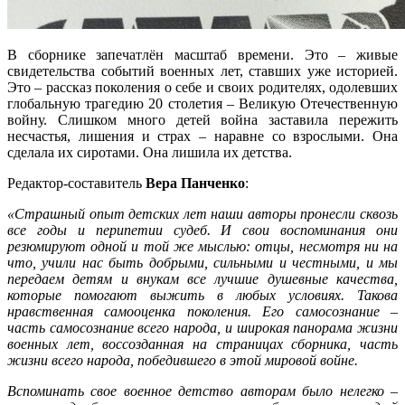
В сборнике запечатлён масштаб времени. Это – живые
свидетельства событий военных лет, ставших уже историей.
Это – рассказ поколения о себе и своих родителях, одолевших
глобальную трагедию 20 столетия – Великую Отечественную
войну. Слишком много детей война заставила пережить
несчастья, лишения и страх – наравне со взрослыми. Она
сделала их сиротами. Она лишила их детства.
Редактор-составитель
Вера Панченко
:
«Страшный опыт детских лет наши авторы пронесли сквозь
все годы и перипетии судеб. И свои воспоминания они
резюмируют одной и той же мыслью: отцы, несмотря ни на
что, учили нас быть добрыми, сильными и честными, и мы
передаем детям и внукам все лучшие душевные качества,
которые помогают выжить в любых условиях. Такова
нравственная самооценка поколения. Его самосознание –
часть самосознание всего народа, и широкая панорама жизни
военных лет, воссозданная на страницах сборника, часть
жизни всего народа, победившего в этой мировой войне.
Вспоминать свое военное детство авторам было нелегко –