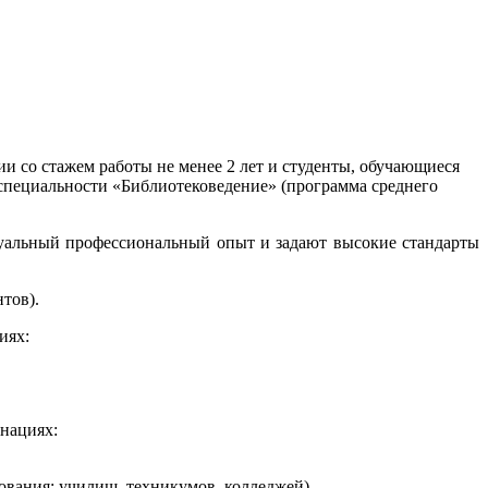
 со стажем работы не менее 2 лет и студенты, обучающиеся
специальности «Библиотековедение» (программа среднего
уальный профессиональный опыт и задают высокие стандарты
нтов).
иях:
нациях:
ования: училищ, техникумов, колледжей).