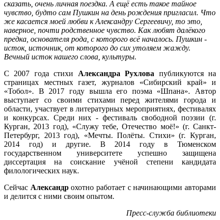
сказать, очень личная поездка. А ещё есть такое тайное
чувство, будто сам Пушкин на день рождения пригласил. Что
же касается моей любви к Александру Сергеевичу, то это,
наверное, почти родственное чувство. Как любят далёкого
предка, основателя рода, с которого всё началось. Пушкин -
исток, источник, от которого до сих утоляем жажду.
Вечный исток нашего слова, культуры.
С 2007 года стихи
Александра Рухлова
публикуются на
страницах местных газет, журналов «Сибирский край» и
«Тобол». В 2017 году вышла его поэма «Шпана». Автор
выступает со своими стихами перед жителями города и
области, участвует в литературных мероприятиях, фестивалях
и конкурсах. Среди них - фестиваль свободной поэзии (г.
Курган, 2013 год), «Служу тебе, Отечество моё!» (г. Санкт-
Петербург, 2013 год), «Мечты. Полёты. Стихи» (г. Курган,
2014 год) и другие. В 2014 году в Тюменском
государственном университете успешно защищена
диссертация на соискание учёной степени кандидата
филологических наук.
Сейчас
Александр
охотно работает с начинающими авторами
и делится с ними своим опытом.
Пресс-служба библиотеки