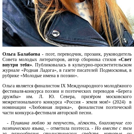
Ольга Балабаева -
поэт, переводчик, прозаик, руководитель
Совета молодых литераторов, автор сборника стихов
«Свет
внутри тебя»
. Публиковалась в культурно-просветительском
журнале «Родная Ладога», в газете писателей Подмосковья, в
рубрике «Молодые имена в поэзии».
Ольга является финалистом IX Международного молодёжного
фестиваля-конкурса поэзии и поэтических переводов «Берега
дружбы» им. Л. Ю. Севера, призёром московского
межрегионального конкурса «Россия - земля моя!» (2024) в
номинации «Любовная лирика», финалистом поэтической
части конкурса-фестиваля авторской песни.
-
Пушкина люблю за певучесть, лёгкость, благозвучие его
поэтического языка,
– отметила поэтесса. -
Но вместе с тем
за разнообразие стилистических средств, которые он