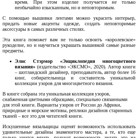
время. При этом изделие получается не только
необычайно изысканным, но и неповторимым.
С помощью вышивки лентами можно украсить интерьер,
придать новые акценты одежде, создать неповторимые
аксессуары в самых различных стилях.
Эта книга поможет вам не только освоить «королевское»
рукоделие, но и научиться украшать вышивкой самые разные
предметы.
Элис Стэрмор «Энциклопедия многоцветного
вязания»
(издательство «ЭКСМО», 2020). Автор книги
– шотландский дизайнер, преподаватель, автор более 16
книг, собирательница и составитель уникальной
коллекции узоров для многоцветного вязания.
В книге собрана эта уникальная коллекция узоров,
снабженная цветными образцами, специально связанными
для этой книги. Варианты узоров от России до Африки,
природные и морские мотивы, реплики дизайнов старинных
тканей – все это для читателей книги.
Искушенные вязальщицы оценят возможность использовать
удивительные дизайны знаменитого мастера, а те, кто еще
только учится вязать, получат возможность делать это на