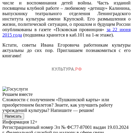
числе и воспоминания детей войны. Часть изданий
посвящены клубной работе – любимому «детищу» Калинина,
выпускнику театрального отделения Ленинградского
института культуры имени Крупской. Его размышления о
жизни, политической ситуации, о прошлом и будущем России
опубликованы в газете «Псковская провинция»
за 22 июня
2015 года
(подшивка хранится в каб.101 на 1-м этаже).
Кстати, советы Ивана Егоровича работникам культуры
актуальны до сих пор. Приглашаем познакомиться с его
книгами!
Решаем вместе
Сложности с получением «Пушкинской карты» или
приобретением билетов? Знаете, как улучшить работу
учреждений культуры?
Напишите — решим!
Написать
Информация
12+
Регистрационный номер Эл № ФС77-87001 выдан 19.03.2024
г. Федеральной службой по надзору в сфере связи,