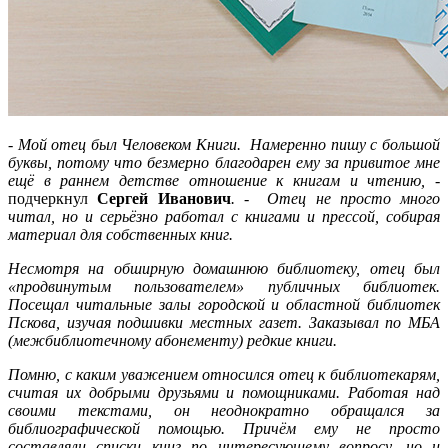
- Мой отец был Человеком Книги. Намеренно пишу с большой
буквы, потому что безмерно благодарен ему за привитое мне
ещё в раннем детстве отношение к книгам и чтению,
-
подчеркнул
Сергей Иванович
. - Отец не просто много
читал, но и серьёзно работал с книгами и прессой, собирая
материал для собственных книг.
Несмотря на обширную домашнюю библиотеку, отец был
«продвинутым пользователем» публичных библиотек.
Посещал читальные залы городской и областной библиотек
Пскова, изучая подшивки местных газет. Заказывал по МБА
(межбиблиотечному абонементу) редкие книги.
Помню, с каким уважением относился отец к библиотекарям,
считая их добрыми друзьями и помощниками. Работая над
своими текстами, он неоднократно обращался за
библиографической помощью. Причём ему не просто
составляли списки книг по интересующему вопросу, но и