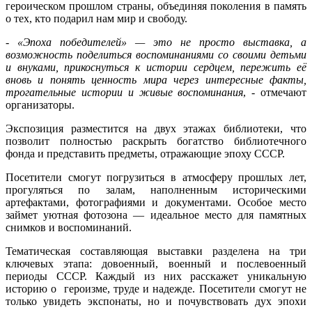
героическом прошлом страны, объединяя поколения в память
о тех, кто подарил нам мир и свободу.
-
«Эпоха победителей» — это не просто выставка, а
возможность поделиться воспоминаниями со своими детьми
и внуками, прикоснуться к истории сердцем, пережить её
вновь и понять ценность мира через интересные факты,
трогательные истории и живые воспоминания
, - отмечают
организаторы.
Экспозиция разместится на двух этажах библиотеки, что
позволит полностью раскрыть богатство библиотечного
фонда и представить предметы, отражающие эпоху СССР.
Посетители смогут погрузиться в атмосферу прошлых лет,
прогуляться по залам, наполненным историческими
артефактами, фотографиями и документами. Особое место
займет уютная фотозона — идеальное место для памятных
снимков и воспоминаний.
Тематическая составляющая выставки разделена на три
ключевых этапа: довоенный, военный и послевоенный
периоды СССР. Каждый из них расскажет уникальную
историю о героизме, труде и надежде. Посетители смогут не
только увидеть экспонаты, но и почувствовать дух эпохи