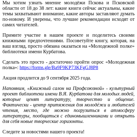
Мы хотим узнать мнение молодёжи Пскова и Псковской
области от 18 до 38 лет: какие книги сейчас актуальны, какие
темы захватывают внимание, какие авторы заставляют думать
по-новому. И уверены, что лучшие рекомендации исходят от
самих читателей.
Примите участие в нашем проекте и поделитесь своими
книжными предпочтениями. Посоветуйте книгу, которая, на
ваш взгляд, просто обязана оказаться на «Молодежной полке»
библиотеки имени Курбатова.
Сделать это просто - достаточно пройти опрос «Молодежная
полка»:
https://forms.gle/Ba9F9KP73KFgGJ8P8
Акция продлится до 9 сентября 2025 года.
Напомним, «Книжный салон на Профсоюзной» - культурный
проект библиотеки имени В.Я. Курбатова для молодых людей,
которые ценят литературу, творчество и общение.
Фактически - центр притяжения для молодёжи и любителей
чтения, место, где можно погрузиться в атмосферу
литературы, пообщаться с единомышленниками и открыть
для себя новые творческие горизонты.
Следите за новостями нашего проекта!