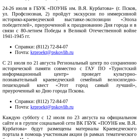
24-26 июля в ГБУК «ПОУНБ им. В.Я. Курбатова» (г. Псков,
ул. Профсоюзная, 2) пройдут экскурсии по иммерсивной
историко-краеведческой выставке-экспозиции «Эпоха
победителей», приуроченной к празднованию Дня города и в
связи с 80-летием Победы в Великой Отечественной войне
1941-1945 гг.
Справки: (8112) 72-84-07
Почта:
krproekt@pskovlib.ru
С 21 июля по 21 августа Региональный центр по сохранению
исторической памяти совместно с ГАУ ПО «Туристский
информационный центр» проведет культурно-
познавательный краеведческий семейный велосипедно-
пешеходный квест «Этот город самый лучший»,
приуроченный ко Дню города Пскова.
Справки: (8112) 72-84-07
Почта:
krproekt@pskovlib.ru
Каждую субботу с 12 июля по 23 августа на официальном
сайте и в группе социальной сети ВК ГБУК «ПОУНБ им. В.Я.
Курбатова» будут размещены материалы Краеведческого
портала в помощь участникам акции (в рамках тематического