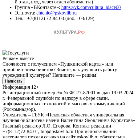
й этаж, вход через отдел абонемента)
Группа «ВКонтакте»:
https://vk.com/cultura_place60
Эл.почта:
chtenie@pskovlib.ru
Тел.: +7(8112) 72-84-03 (доб. 103/129)
Решаем вместе
Сложности с получением «Пушкинской карты» или
приобретением билетов? Знаете, как улучшить работу
учреждений культуры?
Напишите — решим!
Написать
Информация
12+
Регистрационный номер Эл № ФС77-87001 выдан 19.03.2024
г. Федеральной службой по надзору в сфере связи,
информационных технологий и массовых коммуникаций
(Роскомнадзор).
Учредитель – ГБУК «Псковская областная универсальная
научная библиотека имени Валентина Яковлевича Курбатова»
Главный редактор Л.О. Егорова. Контакт редакции
+7(8112)72-84-01, bib@pskovlib.ru
При использовании
материалов прямая ссылка на сайт pskovlib.ru обязательна.