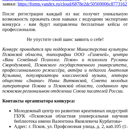
заявки:
https://forms.yandex.ru/cloud/6878e2dc50569006c8773162
После регистрации каждый из вас получит уникальную
возможность прокачать свои навыки с ведущими экспертами
конкурса - вам будут направлены бесплатные кейсы от
профессионалов.
Не упустите свой шанс заявить о себе!
Конкурс проводится при поддержке Министерства культуры
Псковской области, типографии ООО «Гименей», центра
«Ваш Семейный Психолог. Псков» и психолога Русланы
Скородумовой, Псковского государственного университета,
профессионального режиссёра, актёра и педагога Анатолия
Кузьмина, популяризатора классической музыки, лектора
общества
«
Знание» Нины Витковской, Совета молодых
литераторов Пскова и Псковской области, созданного при
псковском региональном отделении Союза писателей России.
Контакты организатора конкурса:
Молодежный центр по развитию креативных индустрий
ГБУК «Псковская областная универсальная научная
библиотека имени Валентина Яковлевича Курбатова»
Адрес: г. Псков, ул. Профсоюзная улица, д. 2, каб.105 (1-