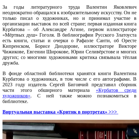
За годы литературного труда Валентин Яковлевич
неоднократно обращался к изобразительному искусству. Он не
только писал о художниках, но и принимал участие в
организации выставок по всей стране; первая изданная книга
Курбатова – об Александре Агине, первом иллюстраторе
«Мёртвых душ» Гоголя. В библиографии Русского Златоуста
есть книги, статьи и очерки о Рафаэле Санти, об Оресте
Кипренском, Борисе Диодорове, иллюстраторе Викторе
Чижикове, Евгении Широкове, Юрии Селивёрстове и многих
других; со многими художниками критика связывала тёплая
дружба.
В фонде областной библиотеки хранятся книги Валентина
Курбатова о художниках, в том числе с его автографами. В
2023 году издатель Сергей Биговчий представил сборник
части этого обширного материала
«Курбатов среди
художников»
. С ней также можно познакомиться в
библиотеке.
Виртуальная выставка «Критик в портретах» >>>