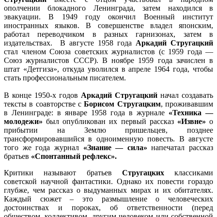
ополчении блокадного Ленинграда, затем находился в
эвакуации. В 1949 году окончил Военный институт
иностранных языков. В совершенстве владел японским,
работал переводчиком в разных гарнизонах, затем в
издательствах. В августе 1958 года
Аркадий Стругацкий
стал членом Союза советских журналистов (с 1959 года —
Союз журналистов СССР). В ноябре 1959 года зачислен в
штат «Детгиза», откуда уволился в апреле 1964 года, чтобы
стать профессиональным писателем.
В конце 1950-х годов
Аркадий Стругацкий
начал создавать
тексты в соавторстве с
Борисом Стругацким
, проживавшим
в Ленинграде: в январе 1958 года в журнале
«Техника —
молодежи»
был опубликован их первый рассказ
«Извне»
о
прибытии на Землю пришельцев, позднее
трансформировавшийся в одноименную повесть. В августе
того же года журнал
«Знание — сила»
напечатал рассказ
братьев
«Спонтанный рефлекс».
Критики называют братьев
Стругацких
классиками
советской научной фантастики. Однако их повести гораздо
глубже, чем рассказ о выдуманных мирах и их обитателях.
Каждый сюжет – это размышление о человеческих
достоинствах и пороках, об ответственности (перед
обществом, коллективом, другим человеком или собственной