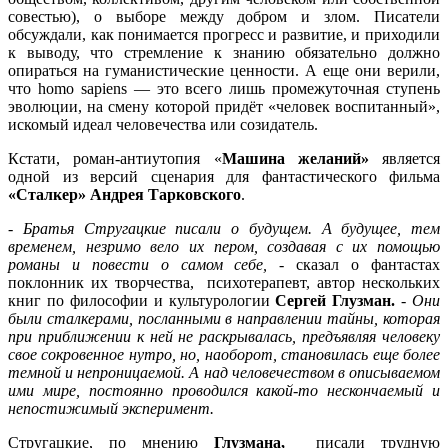
совестью), о выборе между добром и злом. Писатели
обсуждали, как понимается прогресс и развитие, и приходили
к выводу, что стремление к знанию обязательно должно
опираться на гуманистические ценности. А еще они верили,
что homo sapiens — это всего лишь промежуточная ступень
эволюции, на смену которой придёт «человек воспитанный»,
искомый идеал человечества или созидатель.
Кстати, роман-антиутопия «
Машина желаний»
является
одной из версий сценария для фантастического фильма
«Сталкер»
Андрея Тарковского
.
-
Братья Стругацкие писали о будущем. А будущее, тем
временем, незримо вело их пером, создавая с их помощью
романы и повести о самом себе, -
сказал о фантастах
поклонник их творчества, психотерапевт, автор нескольких
книг по философии и культурологии
Сергей Глузман.
-
Они
были сталкерами, посланными в направлении тайны, которая
при приближении к ней не раскрывалась, предъявляя человеку
свое сокровенное нутро, но, наоборот, становилась еще более
темной и непроницаемой. А над человечеством в описываемом
ими мире, постоянно проводился какой-то нескончаемый и
непостижимый эксперимент.
Стругацкие, по мнению
Глузмана,
писали трудную