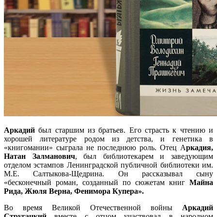
Аркадий
был старшим из братьев. Его страсть к чтению и
хорошей литературе родом из детства, и генетика в
«книгомании» сыграла не последнюю роль. Отец А
ркадия,
Натан Залманович
, был библиотекарем и заведующим
отделом эстампов Ленинградской публичной библиотеки им.
М.Е. Салтыкова-Щедрина. Он рассказывал сыну
«бесконечный роман, созданный по сюжетам книг
Майна
Рида, Жюля Верна, Фенимора Купера».
Во время Великой Отечественной войны
Аркадий
Стругацкий
вместе с отцом участвовал в народном