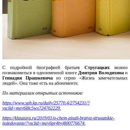
С подробной биографией братьев
Стругацких
можно
познакомиться в одноименной книге
Дмитрия Володихина
и
Геннадия Прашкевича
из серии «Жизнь замечательных
людей». Она тоже есть на абонементе.
По материалам открытых источников:
https://www.spb.kp.ru/daily/25770.4/2754231/?
ysclid=mev6i8c5wx724762229
,
https://klauzura.ru/2019/01/o-chem-pisali-bratya-strugatskie-
issledovanie/?ysclid=mev6pr4byj800776674
,