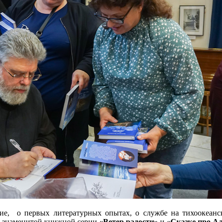
ние, о первых литературных опытах, о службе на тихоокеанск
ии знаменитой книжной серии
«Ветер радости»
и
«Сказке про А