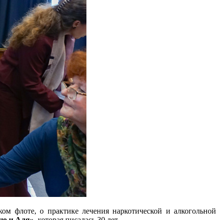
ом флоте, о практике лечения наркотической и алкогольной
лю и Аля»
, которая писалась 30 лет.