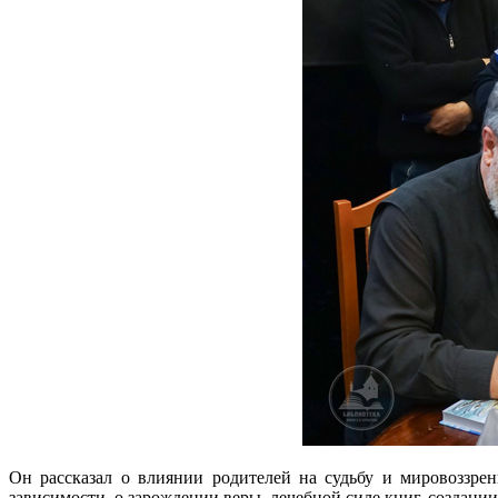
Он рассказал о влиянии родителей на судьбу и мировоззре
зависимости, о зарождении веры, лечебной силе книг, создан