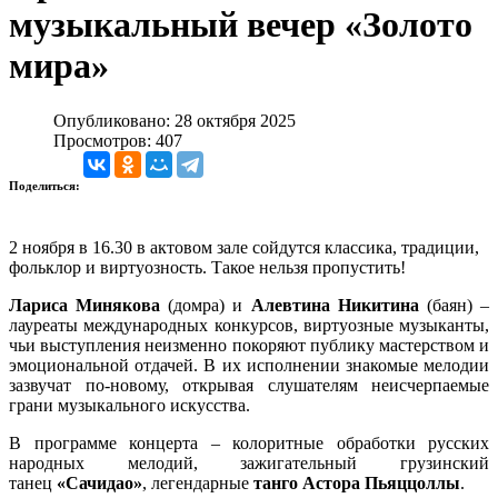
музыкальный вечер «Золото
мира»
Опубликовано: 28 октября 2025
Просмотров: 407
Поделиться:
2 ноября в 16.30 в актовом зале сойдутся классика, традиции,
фольклор и виртуозность. Такое нельзя пропустить!
Лариса Минякова
(домра) и
Алевтина Никитина
(баян)
–
лауреаты международных конкурсов, виртуозные музыканты,
чьи выступления неизменно покоряют публику мастерством и
эмоциональной отдачей. В их исполнении знакомые мелодии
зазвучат по‑новому, открывая слушателям неисчерпаемые
грани музыкального искусства.
В программе концерта
–
колоритные обработки русских
народных мелодий, зажигательный грузинский
танец
«Сачидао»
, легендарные
танго Астора Пьяццоллы
.