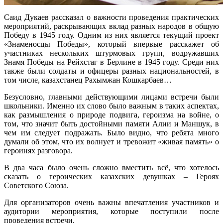
Саид Дукаев рассказал о важности проведения практических
мероприятий, раскрывающих вклад разных народов в общую
Победу в 1945 году. Одним из них является текущий проект
«Знаменосцы Победы», который впервые расскажет об
участниках нескольких штурмовых групп, водружавших
Знамя Победы на Рейхстаг в Берлине в 1945 году. Среди них
также были солдаты и офицеры разных национальностей, в
том числе, казахстанец Рахымжан Кошкарбаев…
Безусловно, главными действующими лицами встречи были
школьники. Именно их слово было важным в таких аспектах,
как размышления о природе подвига, героизма на войне, о
том, что значит быть достойными памяти Алии и Маншук, в
чем им следует подражать. Было видно, что ребята много
думали об этом, что их волнует и тревожит «живая память» о
героинях разговора.
В два часа было очень сложно вместить всё, что хотелось
сказать о героических казахских девушках – Героях
Советского Союза.
Для организаторов очень важны впечатления участников и
аудитории мероприятия, которые поступили после
проведения встречи.