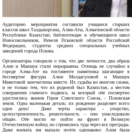
Аудиторию мероприятия составили учащиеся старших
классов школ Талдыкоргана, Алма-Аты, Алматинской области
Республики Казахстан; библиотекари и обучающиеся школ
Новосокольников, Невеля Псковской области Российской
Федерации, студенты средних специальных учебных
заведений города Пскова.
Организаторы говорили о том, что две личности, два образа
Алии и Маншук стали неразрывны. Отнюдь не случайно в
городе Алма-Ате на постаменте памятника шагающие в
бессмертие фигуры Алии Молдагуловой и Маншук
Маметовой запечатлены вместе. Их судьбы во многом схожи,
и не только тем, что их родиной был Казахстан, а местом
совершения главного подвига, за который обе посмертно
удостоились звания Героя Советского Союза, - Псковская
земля. Одна маленькая деталь: их рождение разделяет всего
один день! Даже черты характера – упорство,
целеустремленность, решительность – они унаследовали
общие. Обе могли не пойти на фронт в Великую
Отечественную войну, но стремились туда через все преграды.
Даже воевать им выпало почти одинаково: Алия была