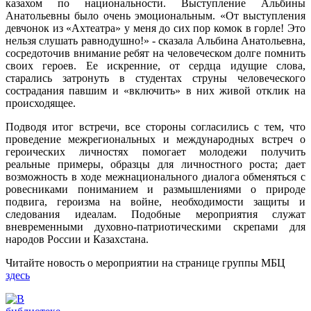
казахом по национальности. Выступление Альбины
Анатольевны было очень эмоциональным. «От выступления
девчонок из «Ахтеатра» у меня до сих пор комок в горле! Это
нельзя слушать равнодушно!» - сказала Альбина Анатольевна,
сосредоточив внимание ребят на человеческом долге помнить
своих героев. Ее искренние, от сердца идущие слова,
старались затронуть в студентах струны человеческого
сострадания павшим и «включить» в них живой отклик на
происходящее.
Подводя итог встречи, все стороны согласились с тем, что
проведение межрегиональных и международных встреч о
героических личностях помогает молодежи получить
реальные примеры, образцы для личностного роста; дает
возможность в ходе межнационального диалога обменяться с
ровесниками пониманием и размышлениями о природе
подвига, героизма на войне, необходимости защиты и
следования идеалам. Подобные мероприятия служат
вневременными духовно-патриотическими скрепами для
народов России и Казахстана.
Читайте новость о мероприятии на странице группы МБЦ
здесь