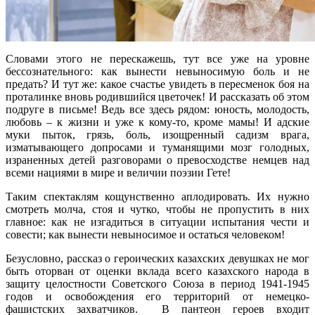
Словами этого не перескажешь, тут все уже на уровне
бессознательного: как вынести невыносимую боль и не
предать? И тут же: какое счастье увидеть в пересменок боя на
проталинке вновь родившийся цветочек! И рассказать об этом
подруге в письме! Ведь все здесь рядом: юность, молодость,
любовь – к жизни и уже к кому-то, кроме мамы! И адские
муки пыток, грязь, боль, изощренный садизм врага,
изматывающего допросами и туманящими мозг голодных,
израненных детей разговорами о превосходстве немцев над
всеми нациями в мире и величии поэзии Гете!
Таким спектаклям кощунственно аплодировать. Их нужно
смотреть молча, стоя и чутко, чтобы не пропустить в них
главное: как не изгадиться в ситуации испытания чести и
совести; как вынести невыносимое и остаться человеком!
Безусловно, рассказ о героических казахских девушках не мог
быть оторван от оценки вклада всего казахского народа в
защиту целостности Советского Союза в период 1941-1945
годов и освобождения его территорий от немецко-
фашистских захватчиков. В пантеон героев входит