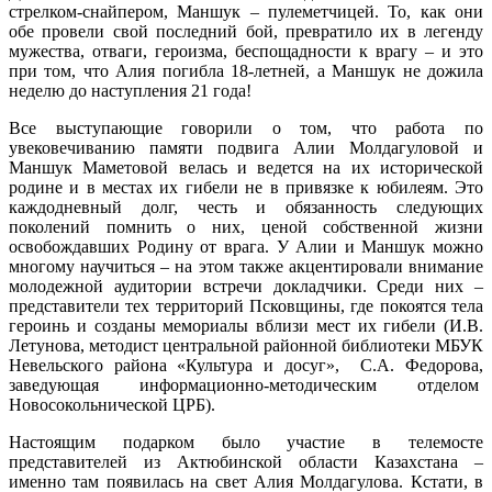
стрелком-снайпером, Маншук – пулеметчицей. То, как они
обе провели свой последний бой, превратило их в легенду
мужества, отваги, героизма, беспощадности к врагу – и это
при том, что Алия погибла 18-летней, а Маншук не дожила
неделю до наступления 21 года!
Все выступающие говорили о том, что работа по
увековечиванию памяти подвига Алии Молдагуловой и
Маншук Маметовой велась и ведется на их исторической
родине и в местах их гибели не в привязке к юбилеям. Это
каждодневный долг, честь и обязанность следующих
поколений помнить о них, ценой собственной жизни
освобождавших Родину от врага. У Алии и Маншук можно
многому научиться – на этом также акцентировали внимание
молодежной аудитории встречи докладчики. Среди них –
представители тех территорий Псковщины, где покоятся тела
героинь и созданы мемориалы вблизи мест их гибели (И.В.
Летунова, методист центральной районной библиотеки МБУК
Невельского района «Культура и досуг», С.А. Федорова,
заведующая информационно-методическим отделом
Новосокольнической ЦРБ).
Настоящим подарком было участие в телемосте
представителей из Актюбинской области Казахстана –
именно там появилась на свет Алия Молдагулова. Кстати, в