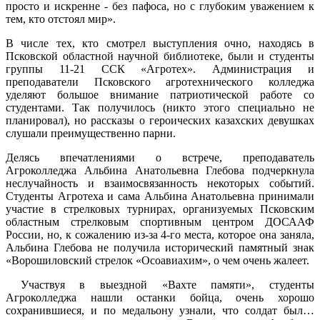
просто и искренне - без пафоса, но с глубоким уважением к
тем, кто отстоял мир».
В числе тех, кто смотрел выступления очно, находясь в
Псковской областной научной библиотеке, были и студенты
группы 11-21 ССК «Агротех». Администрация и
преподаватели Псковского агротехнического колледжа
уделяют большое внимание патриотической работе со
студентами. Так получилось (никто этого специально не
планировал), но рассказы о героических казахских девушках
слушали преимущественно парни.
Делясь впечатлениями о встрече, преподаватель
Агроколледжа Альбина Анатольевна Глебова подчеркнула
неслучайность и взаимосвязанность некоторых событий.
Студенты Агротеха и сама Альбина Анатольевна принимали
участие в стрелковых турнирах, организуемых Псковским
областным стрелковым спортивным центром ДОСААФ
России, но, к сожалению из-за 4-го места, которое она заняла,
Альбина Глебова не получила исторический памятный знак
«Ворошиловский стрелок «Осоавиахим», о чем очень жалеет.
Участвуя в выездной «Вахте памяти», студенты
Агроколледжа нашли останки бойца, очень хорошо
сохранившиеся, и по медальону узнали, что солдат был…