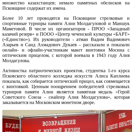
множество казахстанцев; немало памятных обелисков на
Псковщине содержат их имена.
Более 10 лет проводятся на Псковщине стрелковые и
спортивные турниры памяти Алии Молдагуловой и Маншук
Маметовой. В числе их организаторов - ПРОО «Западный
казачий резерв» и ПООО «Центр чеченской культуры «БАРТ»
(«Единство»). Их руководители - атман Вадим Вадимович
Азарьев и Саид Ахмадович Дукаев – рассказали и показали
онлайн- и офлайн-участникам макет винтовки Мосина с
оптичеcким прицелом, с которой воевала в 1943 году Алия
Молдагулова.
Активистка патриотических проектов, студентка 1-го курса
Псковского областного колледжа искусств Алиса Каплиева
показала, как собирается оптический прицел, как совмещается
с винтовкой. Ценным поощрением победителей стрелковых
турниров памяти Алии является памятная медаль «Герой
Советского Союза - снайпер Алия Молдагулова», которая
заказывается на Московском монетном дворе.