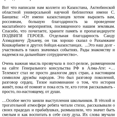
Вот что написали нам коллеги из Казахстана, Актюбинской
областной универсальной научной библиотеки имени С.
Баишева: «От имени казахстанцев хотим выразить вам,
россиянам, большую благодарность за проведение
масштабного мероприятия, посвященного нашим землякам.
Спасибо, что почитаете, храните память и пропагандируете
ПОДВИГИ ГЕРОЕВ. Отдельная благодарность Саиду
Ахмадовичу Дукаеву, он так хорошо сказал о Рахымжане
Кошкарбаеве и других бойцах-казахстанцах. ...Это наш долг -
участвовать в таких значимых событиях. Рады знакомству и
надеемся на дальнейшее сотрудничество».
Очень важная мысль прозвучала в пост-релизе, размещенном
на сайте Генерального консульства РФ в Алма-Ате: «…
Телемост стал не просто диалогом двух стран, а настоящим
символом дружбы народов. Это был разговор поколений,
разговор сердец. Тихое напоминание о том, что история
живёт, пока её помнят и пока есть те, кто готов рассказывать -
просто, по-настоящему, от души.
…Особое место заняли выступления школьников. В тёплой и
трогательной атмосфере ребята читали стихи, рассказывали о
своих прадедах и прабабушках, размышляли, что значит быть
смелым и как воспитать в себе силу духа. Их слова звучали