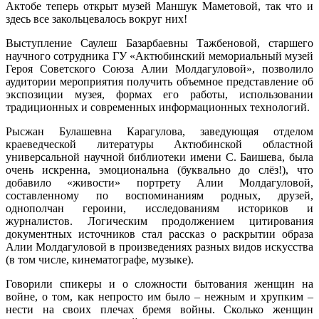
Актобе теперь открыт музей Маншук Маметовой, так что и
здесь все закольцевалось вокруг них!
Выступление Саулеш Базарбаевны Тажбеновой, старшего
научного сотрудника ГУ «Актюбинский мемориальный музей
Героя Советского Союза Алии Молдагуловой», позволило
аудитории мероприятия получить объемное представление об
экспозиции музея, формах его работы, использовании
традиционных и современных информационных технологий.
Рысжан Булашевна Карагулова, заведующая отделом
краеведческой литературы Актюбинской областной
универсальной научной библиотеки имени С. Баишева, была
очень искренна, эмоциональна (буквально до слёз!), что
добавило «живости» портрету Алии Молдагуловой,
составленному по воспоминаниям родных, друзей,
однополчан героини, исследованиям историков и
журналистов. Логическим продолжением цитирования
документных источников стал рассказ о раскрытии образа
Алии Молдагуловой в произведениях разных видов искусства
(в том числе, кинематографе, музыке).
Говорили спикеры и о сложности бытования женщин на
войне, о том, как непросто им было – нежным и хрупким –
нести на своих плечах бремя войны. Сколько женщин