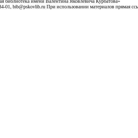
ная библиотека имени Валентина Яковлевича Курбатова»
4-01, bib@pskovlib.ru
При использовании материалов прямая ссылк