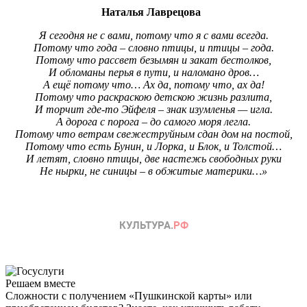
Наталья Лаврецова
Я сегодня не с вами, потому что я с вами всегда.
Потому что года – словно птицы, и птицы – года.
Потому что рассвет безымян и закат бестолков,
И обломаны перья в пути, и наломано дров…
А ещё потому что… Ах да, потому что, ах да!
Потому что раскраскою детскою жизнь разлита,
И торчит где-то Эйфеля – знак изумленья — игла.
А дорога с порога – до самого моря легла.
Потому что ветрам свежеструйным сдан дом на постой,
Потому что есть Бунин, и Лорка, и Блок, и Толстой…
И летят, словно птицы, две настежь свободных руки
Не нырки, не синицы – в обжитые материки…»
Решаем вместе
Сложности с получением «Пушкинской карты» или