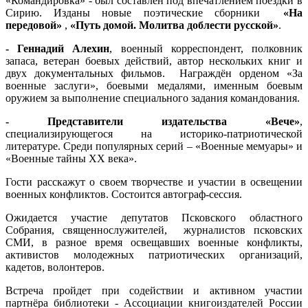
«Командировка» - был составлен под впечатлением поездки в
Сирию. Изданы новые поэтические сборники
«На
передовой»
,
«Путь домой. Молитва доблести русской»
.
- Геннадий Алехин
, военный корреспондент, полковник
запаса, ветеран боевых действий, автор нескольких книг и
двух документальных фильмов. Награждён орденом «За
военные заслуги», боевыми медалями, именным боевым
оружием за выполнение специального задания командования.
- Представители издательства «Вече»
,
специализирующегося на историко-патриотической
литературе. Среди популярных серий – «Военные мемуары» и
«Военные тайны XX века».
Гости расскажут о своем творчестве и участии в освещении
военных конфликтов. Состоится автограф-сессия.
Ожидается участие депутатов Псковского областного
Собрания, священнослужителей, журналистов псковских
СМИ, в разное время освещавших военные конфликты,
активистов молодежных патриотических организаций,
кадетов, волонтеров.
Встреча пройдет при содействии и активном участии
партнёра библиотеки - Ассоциации книгоиздателей России