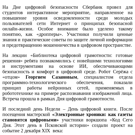
На Дне цифровой безопасности Сбербанк провел для
студентов интерактивное мероприятие, направленное на
повышение уровня осведомленности среди молодых
пользователей сети Интернет о принципах безопасной
онлайн-жизни. Особое внимание было уделено такому
понятию, как «дропперы». Участники получили ценные
знания и практические советы по защите личной информации
и предотвращению мошенничества в цифровом пространстве.
На лекции «Библиотека цифровой грамотности: готовые
решения» ребята познакомились с новейшими технологиями
и инструментами на основе ИИ, обеспечивающими
безопасность и комфорт в цифровой среде. Робот Серёжа с
«отцом»
Георгием Сазановым
, специалистом отдела
программно-технологического обеспечения, показали
принцип работы нейронных сетей, применяемых в
робототехнике на примере распознавания изображений лица.
Встреча прошла в рамках Дня цифровой грамотности.
И последний день Недели – День цифровой книги. После
посещения мастерской
«Электронные хроники: как газеты
становятся цифровыми»
участники воркшопа «Код Сего
Дня. Этот день в Псковской истории» создали проект на
событие 2 декабря ХIХ века: