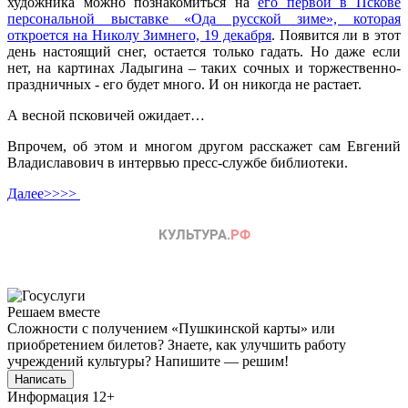
художника можно познакомиться на
его первой в Пскове
персональной выставке «Ода русской зиме», которая
откроется на Николу Зимнего, 19 декабря
. Появится ли в этот
день настоящий снег, остается только гадать. Но даже если
нет, на картинах Ладыгина – таких сочных и торжественно-
праздничных - его будет много. И он никогда не растает.
А весной псковичей ожидает…
Впрочем, об этом и многом другом расскажет сам Евгений
Владиславович в интервью пресс-службе библиотеки.
Далее>>>>
Решаем вместе
Сложности с получением «Пушкинской карты» или
приобретением билетов? Знаете, как улучшить работу
учреждений культуры?
Напишите — решим!
Написать
Информация
12+