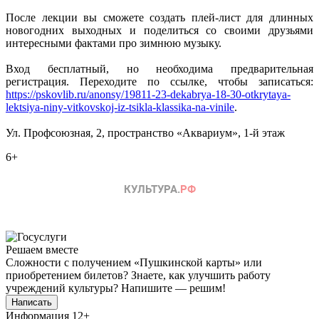
После лекции вы сможете создать плей-лист для длинных
новогодних выходных и поделиться со своими друзьями
интересными фактами про зимнюю музыку.
Вход бесплатный, но необходима предварительная
регистрация. Переходите по ссылке, чтобы записаться:
https://pskovlib.ru/anonsy/19811-23-dekabrya-18-30-otkrytaya-
lektsiya-niny-vitkovskoj-iz-tsikla-klassika-na-vinile
.
Ул. Профсоюзная, 2, пространство «Аквариум», 1-й этаж
6+
Решаем вместе
Сложности с получением «Пушкинской карты» или
приобретением билетов? Знаете, как улучшить работу
учреждений культуры?
Напишите — решим!
Написать
Информация
12+