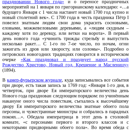
праздновании Нового года»
и о переносе праздничных
мероприятий на 1 января по григорианскому календарю: «…а
будущего Января с 1 числа настанет новый 1700 год купно и
новый столетний век». С 1700 года в честь праздника Пётр I
повелел знатным людям свои дома украсить сосновыми,
еловыми, можжевеловыми деревьями, а «людям скудным –
каждому хотя по деревцу, или ветки на ворота». В первый
день нового года «учинить трижды стрельбу и выпустить
несколько ракет… С 1-го по 7-ое число, по ночам, огни
зажигать из дров или хворосту, или соломы». Подробно о
петровских новогодних традициях говорится в историческом
очерке
«Как праздновал и празднует народ русский
Рождество Христово, Новый год, Крещение и Масленицу»
(1894).
В
камер-фурьерском журнале
, куда записывались все события
при дворе, есть такая запись за 1769 год: «Января 1-го дня, в
четверток, при дворе Ея императорского величества день
Нового года празднован следующим порядком: по учинённым
накануне оного числа повесткам, съехались к высочайшему
двору Ея императорского величества знатные обоего пола
персоны, и чужестранные министры и собрались в парадных
покоях…». Обедала императрица в этот день в столовой
комнате, «с персонами первого и второго классов и с
некоторыми придворными обоего пола». Во время обеда с