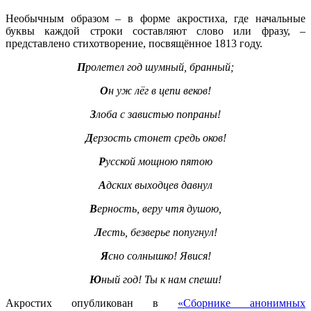
Необычным образом – в форме акростиха, где начальные
буквы каждой строки составляют слово или фразу, –
представлено стихотворение, посвящённое 1813 году.
П
ролетел год шумный, бранный;
О
н уж лёг в цепи веков!
З
лоба с завистью попраны!
Д
ерзость стонет средь оков!
Р
усской мощною пятою
А
дских выходцев давнул
В
ерность, веру чтя душою,
Л
есть, безверье попугнул!
Я
сно солнышко! Явися!
Ю
ный год! Ты к нам спеши!
Акростих опубликован в
«Сборнике анонимных