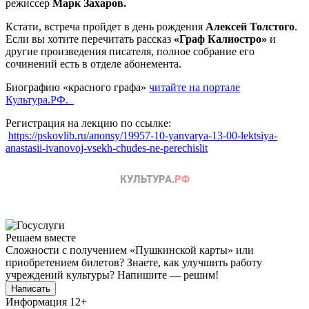
режиссер
Марк Захаров.
Кстати, встреча пройдет в день рождения
Алексей Толстого
.
Если вы хотите перечитать рассказ
«Граф Калиостро»
и
другие произведения писателя, полное собрание его
сочинений есть в отделе абонемента.
Биографию «красного графа»
читайте на портале
Культура.РФ.
Регистрация на лекцию по ссылке:
https://pskovlib.ru/anonsy/19957-10-yanvarya-13-00-lektsiya-
anastasii-ivanovoj-vsekh-chudes-ne-perechislit
Решаем вместе
Сложности с получением «Пушкинской карты» или
приобретением билетов? Знаете, как улучшить работу
учреждений культуры?
Напишите — решим!
Написать
Информация
12+