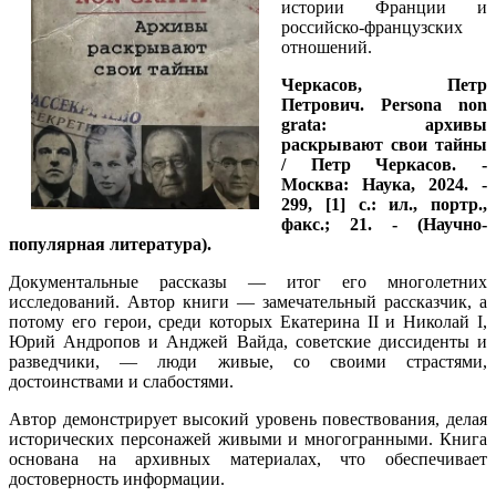
истории Франции и
российско-французских
отношений.
Черкасов, Петр
Петрович. Persona non
grata: архивы
раскрывают свои тайны
/ Петр Черкасов. -
Москва: Наука, 2024. -
299, [1] с.: ил., портр.,
факс.; 21. - (Научно-
популярная литература).
Документальные рассказы — итог его многолетних
исследований. Автор книги — замечательный рассказчик, а
потому его герои, среди которых Екатерина II и Николай I,
Юрий Андропов и Анджей Вайда, советские диссиденты и
разведчики, — люди живые, со своими страстями,
достоинствами и слабостями.
Автор демонстрирует высокий уровень повествования, делая
исторических персонажей живыми и многогранными. Книга
основана на архивных материалах, что обеспечивает
достоверность информации.