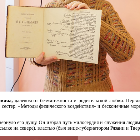
вича,
далеком от безмятежности и родительской любви. Первое
в и сестер. «Методы физического воздействия» и бесконечные м
вернуло его душу. Он избрал путь милосердия и служения людям
ылке на севере), властью (был вице-губернатором Рязани и Тве