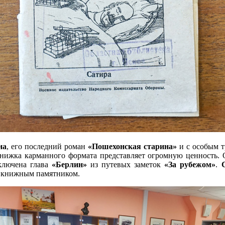
на
, его последний роман
«Пошехонская старина»
и с особым 
книжка карманного формата представляет огромную ценность. 
ключена глава
«Берлин»
из путевых заметок
«За рубежом»
.
тся книжным памятником.