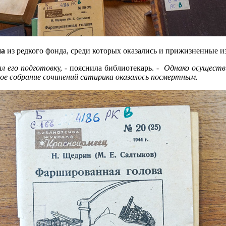
на
из редкого фонда, среди которых оказались и прижизненные и
л его подготовк
у, - пояснила библиотекарь. -
Однако осуществи
рвое собрание сочинений сатирика оказалось посмертным.