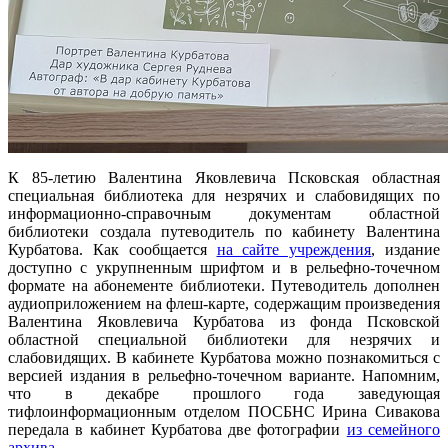
К 85-летию Валентина Яковлевича Псковская областная
специальная библиотека для незрячих и слабовидящих по
информационно-справочным документам областной
библиотеки создала путеводитель по кабинету Валентина
Курбатова. Как сообщается
на сайте учреждения
, издание
доступно с укрупненным шрифтом и в рельефно-точечном
формате на абонементе библиотеки. Путеводитель дополнен
аудиоприложением на флеш-карте, содержащим произведения
Валентина Яковлевича Курбатова из фонда Псковской
областной специальной библиотеки для незрячих и
слабовидящих. В кабинете Курбатова можно познакомиться с
версией издания в рельефно-точечном варианте. Напомним,
что в декабре прошлого года заведующая
тифлоинформационным отделом ПОСБНС Ирина Сивакова
передала в кабинет Курбатова две фотографии
из семейного
архива
.