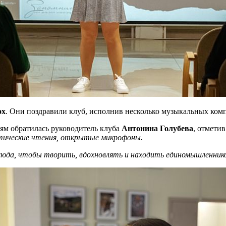
ox
. Они поздравили клуб, исполнив несколько музыкальных ком
ям обратилась руководитель клуба
Антонина Голубева
, отметив
этические чтения, открытые микрофоны.
ит сюда, чтобы творить, вдохновлять и находить единомышленник