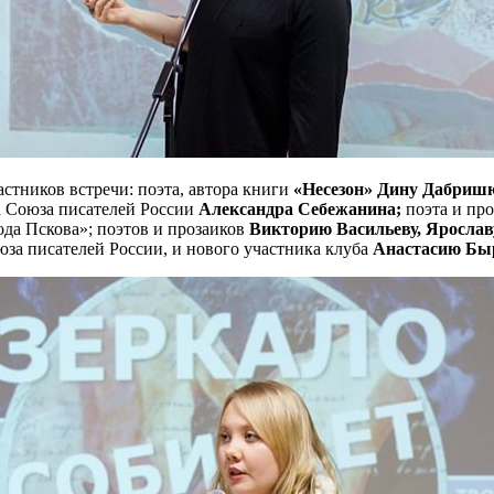
стников встречи: поэта, автора книги
«Несезон»
Дину Дабришю
а Союза писателей России
Александра Себежанина;
поэта и пр
ода Пскова»; поэтов и прозаиков
Викторию Васильеву, Ярослав
за писателей России, и нового участника клуба
Анастасию Бы