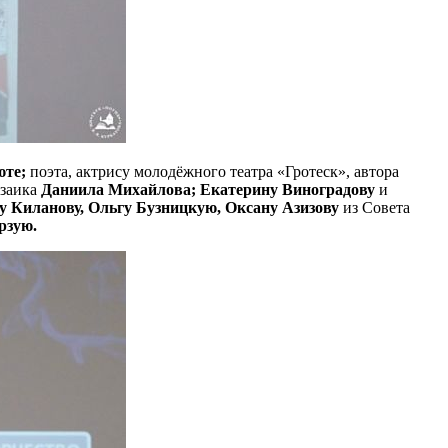
те;
поэта, актрису молодёжного театра «Гротеск», автора
озаика
Даниила Михайлова; Екатерину Виноградову
и
у Киланову, Ольгу Бузницкую, Оксану Азизову
из Совета
рзую.