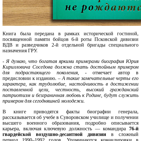
Книга была передана в рамках исторической гостиной,
посвященной памяти бойцов 6-й роты Псковской дивизии
ВДВ и разведчиков 2-й отдельной бригады специального
назначения ГРУ.
-
Я думаю, что богатая яркими примерами биография Юрия
Кирилловича Соседова должна стать достойным примером
для подрастающего поколения,
- отмечает автор в
предисловии к изданию. –
А такие замечательные черты его
характера, как трудолюбие, настойчивость в достижении
поставленной цели, честность, высокий гражданский
патриотизм и безграничная любовь к Родине, будут служить
примером для сегодняшней молодежи.
В книге приводятся факты биографии генерала,
рассказывается об учебе в Суворовском училище и получении
высшего военного образования, подробно описывается
карьера, включая ключевую должность — командира
76‑й
гвардейской воздушно‑десантной дивизии
в сложный
период 1990–1992 годов. Упоминаются командировки в