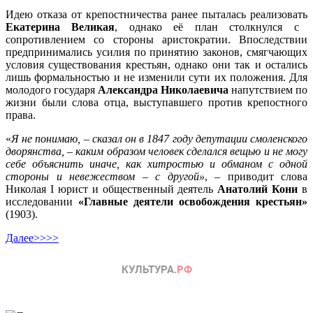
Идею отказа от крепостничества ранее пыталась реализовать
Екатерина Великая
, однако её план столкнулся с
сопротивлением со стороны аристократии. Впоследствии
предпринимались усилия по принятию законов, смягчающих
условия существования крестьян, однако они так и остались
лишь формальностью и не изменили сути их положения. Для
молодого государя
Александра Николаевича
напутствием по
жизни были слова отца, выступавшего против крепостного
права.
«
Я не понимаю, – сказал он в 1847 году депутации смоленского
дворянства, – каким образом человек сделался вещью и не могу
себе объяснить иначе, как хитростью и обманом с одной
стороны и невежеством – с другой»
, – приводит слова
Николая I юрист и общественный деятель
Анатолий Кони
в
исследовании
«Главные деятели освобождения крестьян»
(1903).
Далее>>>>