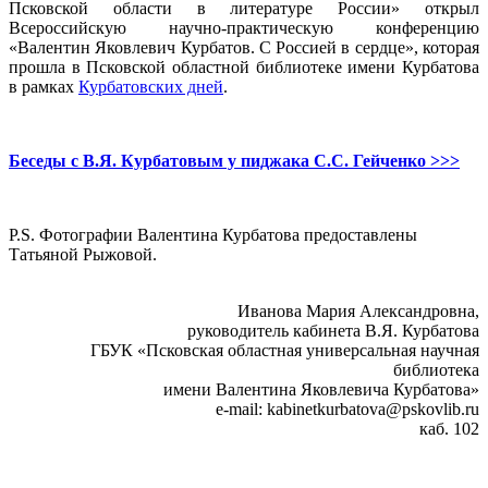
Псковской области в литературе России» открыл
Всероссийскую научно-практическую конференцию
«Валентин Яковлевич Курбатов. С Россией в сердце», которая
прошла в Псковской областной библиотеке имени Курбатова
в рамках
Курбатовских дней
.
Беседы с В.Я. Курбатовым у пиджака С.С. Гейченко >>>
P.S. Фотографии Валентина Курбатова предоставлены
Татьяной Рыжовой.
Иванова Мария Александровна,
руководитель кабинета В.Я. Курбатова
ГБУК «Псковская областная универсальная научная
библиотека
имени Валентина Яковлевича Курбатова»
e-mail: kabinetkurbatova@pskovlib.ru
каб. 102