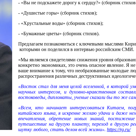
- «Вы не подскажете дорогу к сердцу?» (сборник стихов 
- «Душистые горы» (сборник стихов);
- «Хрустальные воды» (сборник стихов);
- «Бумажные цветы» (сборник стихов).
Предлагаем познакомиться с ключевыми мыслями Кирилл
которыми он поделился в интервью российским СМ
«Мы являемся свидетелями снижения уровня образованн
конкретно экономиках, это очень опасное явление. Я н
ваше внимание к тому, что необразованные молодые лю
распространения различных деструктивных идеологиче
«Восток стал для меня целой вселенной, в которой у
научных интересов, и духовно-нравственная состав
востоковеды, дипломаты, ученые сказали бы то же са
«Всем, кто начинает интересоваться Китаем, пог
китайского языка, я искренне желаю удачи и даже н
впечатления, обретение новых знаний, постижен
путешествие на другую планету, переход в другую ре
шутку любого, стать делом всей жизни».
https://rg.ru/