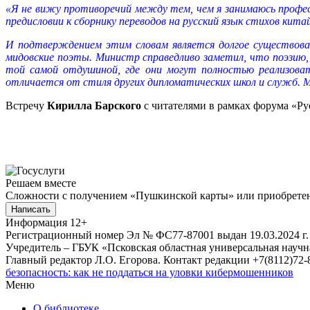
«Я не вижу противоречий между тем, чем я занимаюсь профес
предисловии к сборнику переводов на русский язык стихов кит
И подтверждением этим словам является долгое существова
мидовские поэты. Министр справедливо заметил, что поэзию
той самой отдушиной, где они могут полностью реализова
отличается от стиля других дипломатических школ и служб.
Встречу
Кирилла Барского
с читателями в рамках форума «Р
Решаем вместе
Сложности с получением «Пушкинской карты» или приобретени
Написать
Информация
12+
Регистрационный номер Эл № ФС77-87001 выдан 19.03.2024 г.
Учредитель – ГБУК «Псковская областная универсальная науч
Главный редактор Л.О. Егорова. Контакт редакции +7(8112)72-8
безопасность: как не поддаться на уловки кибермошенников
Меню
О библиотеке