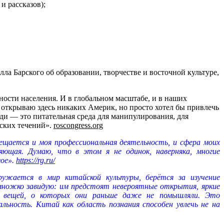
и рассказов);
а Барского об образовании, творчестве и восточной культуре,
И.
ости населения. И в глобальном масштабе, и в наших
е открываю здесь никаких Америк, но просто хотел бы привлечь
ди — это питательная среда для манипулирования, для
ских течений».
roscongress.org
мещается и моя профессиональная деятельность, и сфера моих
ляющая. Думаю, что в этом я не одинок, наверняка, многие
мое».
https://rg.ru/
ружается в мир китайской культуры, берётся за изучение
емножко завидую: им предстоят невероятные открытия, яркие
ие вещей, о которых они раньше даже не помышляли. Это
альность. Китай как область познания способен увлечь не на