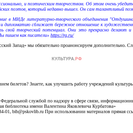
сионально, и поэтическим творчеством. Об этом очень убедите
айских поэтов, который недавно вышел. Он сам талантливый поэ
ние в МИДе литературно-творческого объединения "Отдушина
, и дипломатию сближает бережное отношение к художественном
ть свой творческий потенциал. Они это прекрасно делают и
 Мы пишем как писатели»
https://rg.ru/
усский Запад» мы обязательно проанонсируем дополнительно. С
ем билетов? Знаете, как улучшить работу учреждений культур
 Федеральной службой по надзору в сфере связи, информационн
ная библиотека имени Валентина Яковлевича Курбатова»
4-01, bib@pskovlib.ru
При использовании материалов прямая ссылк