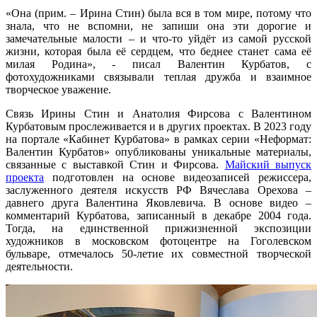
«Она (прим. – Ирина Стин) была вся в том мире, потому что
знала, что не вспомни, не запиши она эти дорогие и
замечательные малости – и что-то уйдёт из самой русской
жизни, которая была её сердцем, что беднее станет сама её
милая Родина», - писал Валентин Курбатов, с
фотохудожниками связывали теплая дружба и взаимное
творческое уважение.
Связь Ирины Стин и Анатолия Фирсова с Валентином
Курбатовым прослеживается и в других проектах. В 2023 году
на портале «Кабинет Курбатова» в рамках серии «Неформат:
Валентин Курбатов» опубликованы уникальные материалы,
связанные с выставкой Стин и Фирсова.
Майский выпуск
проекта
подготовлен на основе видеозаписей режиссера,
заслуженного деятеля искусств РФ Вячеслава Орехова –
давнего друга Валентина Яковлевича. В основе видео –
комментарий Курбатова, записанный в декабре 2004 года.
Тогда, на единственной прижизненной экспозиции
художников в московском фотоцентре на Гоголевском
бульваре, отмечалось 50-летие их совместной творческой
деятельности.