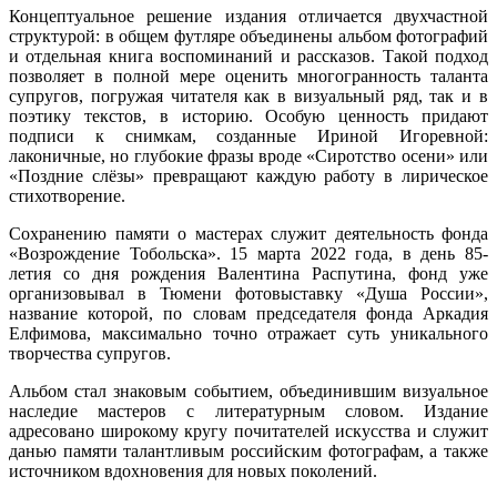
Концептуальное решение издания отличается двухчастной
структурой: в общем футляре объединены альбом фотографий
и отдельная книга воспоминаний и рассказов. Такой подход
позволяет в полной мере оценить многогранность таланта
супругов, погружая читателя как в визуальный ряд, так и в
поэтику текстов, в историю. Особую ценность придают
подписи к снимкам, созданные Ириной Игоревной:
лаконичные, но глубокие фразы вроде «Сиротство осени» или
«Поздние слёзы» превращают каждую работу в лирическое
стихотворение.
Сохранению памяти о мастерах служит деятельность фонда
«Возрождение Тобольска». 15 марта 2022 года, в день 85-
летия со дня рождения Валентина Распутина, фонд уже
организовывал в Тюмени фотовыставку «Душа России»,
название которой, по словам председателя фонда Аркадия
Елфимова, максимально точно отражает суть уникального
творчества супругов.
Альбом стал знаковым событием, объединившим визуальное
наследие мастеров с литературным словом. Издание
адресовано широкому кругу почитателей искусства и служит
данью памяти талантливым российским фотографам, а также
источником вдохновения для новых поколений.