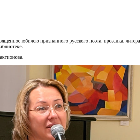
вященное юбилею признанного русского поэта, прозаика, литера
иблиотеке.
актионова.