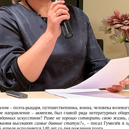
алом – поэта-рыцаря, путешественника, воина, человека волевог
е направление – акмеизм, был главой ряда литературных общес
озданных искусством? Разве не хорошо сотворить свою жизнь,
о камня высекают самые дивные статуи?»,
– писал Гумилёв в од
15 апреля исполняется 140 лет со дня рождения поэта.