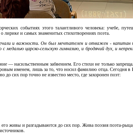
рческих событиях этого талантливого человека: учебе, путе
, о лирике и самых знаменитых стихотворениях поэта.
чали и важности. Он был мечтателен и отважен - капитан пр
 с медалью царско-сельскую гимназию, и бродячий дух, и непр
е — насильственным забвением. Его стихи не только запрещали
ровым именем, лишь за то, что носил фамилию отца. Сегодня в
о до сих пор точно не известно место, где захоронен поэт:
а его живы и разгадываются до сих пор. Жива поэзия поэта-рыца
источников.