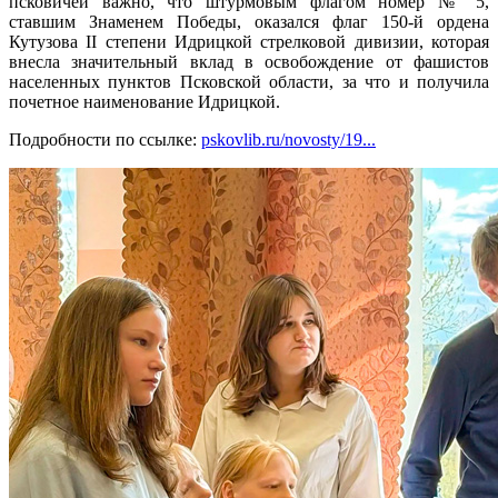
псковичей важно, что штурмовым флагом номер № 5,
ставшим Знаменем Победы, оказался флаг 150-й ордена
Кутузова II степени Идрицкой стрелковой дивизии, которая
внесла значительный вклад в освобождение от фашистов
населенных пунктов Псковской области, за что и получила
почетное наименование Идрицкой.
Подробности по ссылке:
pskovlib.ru/novosty/19...