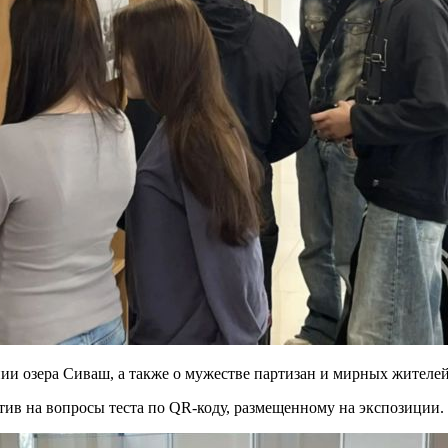
ии озера Сиваш, а также о мужестве партизан и мирных жителе
етив на вопросы теста по QR-коду, размещенному на экспозиции.