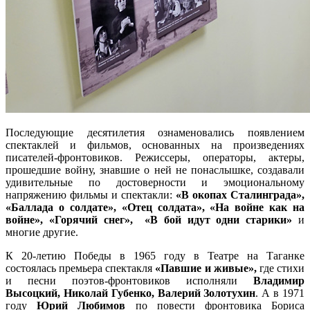
Последующие десятилетия ознаменовались появлением
спектаклей и фильмов, основанных на произведениях
писателей-фронтовиков. Режиссеры, операторы, актеры,
прошедшие войну, знавшие о ней не понаслышке, создавали
удивительные по достоверности и эмоциональному
напряжению фильмы и спектакли:
«В окопах Сталинграда»,
«Баллада о солдате», «Отец солдата», «На войне как на
войне», «Горячий снег», «В бой идут одни старики»
и
многие другие.
К 20-летию Победы в 1965 году в Театре на Таганке
состоялась премьера спектакля
«Павшие и живые»,
где стихи
и песни поэтов-фронтовиков исполняли
Владимир
Высоцкий, Николай Губенко, Валерий Золотухин
. А в 1971
году
Юрий Любимов
по повести фронтовика Бориса