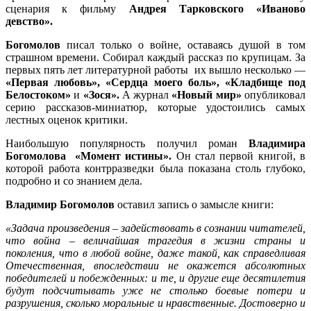
сценария к фильму
Андрея Тарковского «Иваново
девство».
Богомолов
писал только о войне, оставаясь душой в том
страшном времени. Собирал каждый рассказ по крупицам. За
первых пять лет литературной работы их вышло несколько —
«Первая любовь», «Сердца моего боль», «Кладбище под
Белостоком»
и
«Зося».
А журнал
«Новый мир»
опубликовал
серию рассказов-миниатюр, которые удостоились самых
лестных оценок критики.
Наибольшую популярность получил роман
Владимира
Богомолова «Момент истины».
Он стал первой книгой, в
которой работа контрразведки была показана столь глубоко,
подробно и со знанием дела.
Владимир Богомолов
оставил запись о замысле книги:
«Задача произведения – задействовать в сознании читателей,
что война – величайшая трагедия в жизни страны и
поколения, что в любой войне, даже такой, как справедливая
Отечественная, впоследствии не окажется абсолютных
победителей и побежденных: и те, и другие еще десятилетия
будут подсчитывать уже не столько боевые потери и
разрушения, сколько моральные и нравственные. Достоверно и