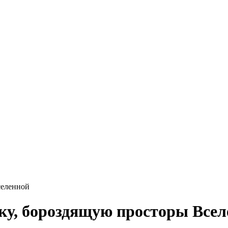
селенной
у, бороздящую просторы Всел