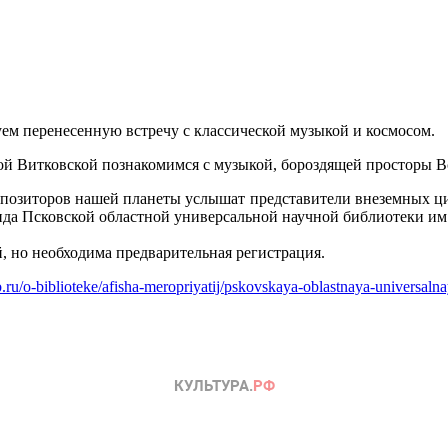
руем перенесенную встречу с классической музыкой и космосом.
ой Витковской познакомимся с музыкой, бороздящей просторы В
омпозиторов нашей планеты услышат представители внеземных ци
нда Псковской областной универсальной научной библиотеки им.
ый, но необходима предварительная регистрация.
ib.ru/o-biblioteke/afisha-meropriyatij/pskovskaya-oblastnaya-universal