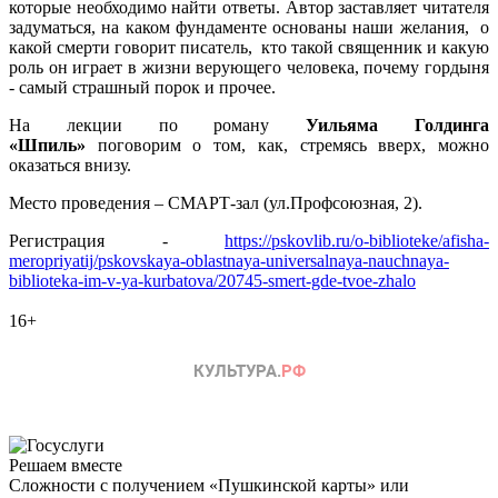
которые необходимо найти ответы. Автор заставляет читателя
задуматься, на каком фундаменте основаны наши желания, о
какой смерти говорит писатель, кто такой священник и какую
роль он играет в жизни верующего человека, почему гордыня
- самый страшный порок и прочее.
На лекции по роману
Уильяма Голдинга
«Шпиль»
поговорим о том, как, стремясь вверх, можно
оказаться внизу.
Место проведения – СМАРТ-зал (ул.Профсоюзная, 2).
Регистрация -
https://pskovlib.ru/o-biblioteke/afisha-
meropriyatij/pskovskaya-oblastnaya-universalnaya-nauchnaya-
biblioteka-im-v-ya-kurbatova/20745-smert-gde-tvoe-zhalo
16+
Решаем вместе
Сложности с получением «Пушкинской карты» или