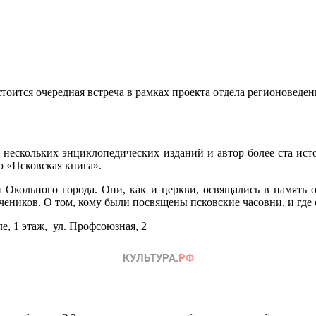
остоится очередная встреча в рамках проекта отдела регионовед
ескольких энциклопедических изданий и автор более ста исто
ию «Псковская книга».
й Окольного города. Они, как и церкви, освящались в память
ников. О том, кому были посвящены псковские часовни, и где о
е, 1 этаж, ул. Профсоюзная, 2